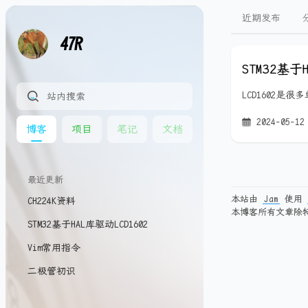
近期发布
47R
STM32基于
LCD1602
2024-05-12
博客
项目
笔记
文档
最近更新
本站由
Jam
使用
CH224K资料
本博客所有文章除
STM32基于HAL库驱动LCD1602
Vim常用指令
二极管初识